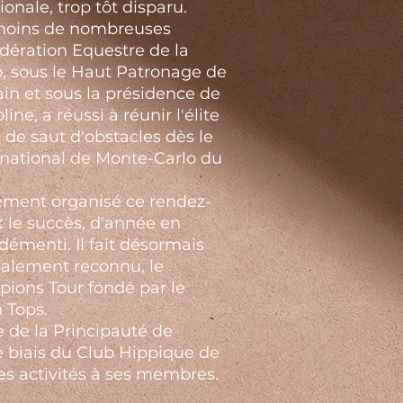
nale, trop tôt disparu.
 moins de nombreuses
édération Equestre de la
, sous le Haut Patronage de
ain et sous la présidence de
ine, a réussi à réunir l'élite
 de saut d'obstacles dès le
national de Monte-Carlo du
èrement organisé ce rendez-
t le succès, d'année en
démenti. Il fait désormais
ialement reconnu, le
ions Tour fondé par le
 Tops.
 de la Principauté de
e biais du Club Hippique de
s activités à ses membres.