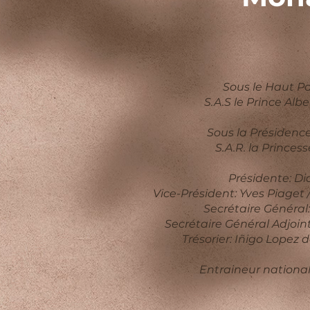
Sous le Haut P
S.A.S le Prince Alb
Sous la Présidenc
S.A.R. la Prince
Présidente: Di
Vice-Président: Yves Piaget
Secrétaire Généra
Secrétaire Général Adjoint:
Trésorier: Iñigo Lopez
Entraineur national: