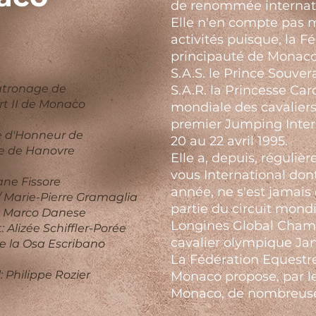
de renommée internatio
Elle n'en compte pas
activités puisque, la F
principauté de Monaco
S.A.S. le Prince Souver
atronage de
S.A.R. la Princesse Carol
ert II de Monaco
mondiale des cavaliers
premier Jumping Inter
e d'Honneur de
20 au 22 avril 1995.
sse de Hanovre
Elle a, depuis, réguli
vous International don
ane Fissore
année, ne s'est jamais 
 / Marie-Pierre Gramaglia
partie du circuit mond
l: Marco Danese
Longines Global Champ
 Alizée Schiffler-Porée
cavalier olympique Jan
 de la Osa Escribano
La Fédération Equestre
 Philippe Rozier
Monaco propose, par l
Monaco, de nombreuse