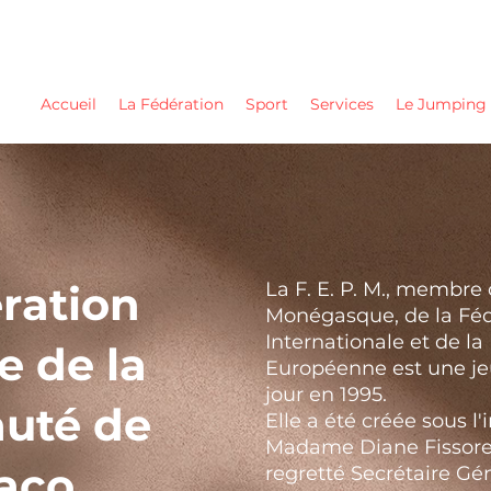
Accueil
La Fédération
Sport
Services
Le Jumping
ration
La F. E. P. M., membr
Monégasque, de la Féd
Internationale et de l
e de la
Européenne est une jeu
jour en 1995.
auté de
Elle a été créée sous l
Madame Diane Fissore-
aco
regretté Secrétaire Gén